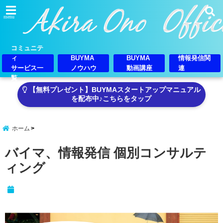
menu
コミュニテ
ィ
BUYMA
BUYMA
情報発信関
サービス一
ノウハウ
動画講座
連
覧
【無料プレゼント】BUYMAスタートアップマニュアル
を配布中♪こちらをタップ
ホーム
バイマ、情報発信 個別コンサルテ
ィング