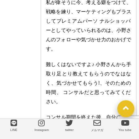
私が偉そうに今、考える癖をつけて、
戦略を練り、マーケティングもプラス
してプレミアムパーソ ナルショッパ
ーとしてやっていられるのは、小野さ
んのフォローや気づかせ力のおかげで
す。
難しくはないですよ♪ 小野さんから手
取り足とり教えてもらうのでなはな
く、気づかせてもらう!、そのための
時間、 コンサルだと思ってみてくだ
さい。
コンサル期間を終えた後、自分の思考
力、捉え方が前とは違っていることに
LINE
Instagram
twitter
You tube
LINE
メルマガ
気がつかれると思います。 真剣にバ