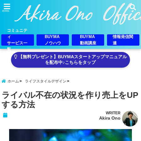
menu
コミュニテ
ィ
BUYMA
BUYMA
情報発信関
サービス一
ノウハウ
動画講座
連
覧
【無料プレゼント】BUYMAスタートアップマニュアル
を配布中♪こちらをタップ
ホーム
ライフスタイルデザイン
ライバル不在の状況を作り売上をUP
する方法
WRITER
Akira Ono