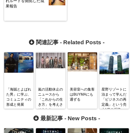
れルートを開拓した成
果報告
関連記事 -
Related Posts
-
「海賊とよばれ
嵐の活動休止の
美容室への集客
星野リゾートに
た男」に学ぶ、
ニュースから
はBUYMAにも
泊まって学んだ
コミュニティの
「これからの生
通ずる
「ビジネスの再
形成と発展
き方」を考えさ
定義」という売
せられた
上UPの活路
最新記事 -
New Posts
-