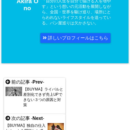
Akira O
「自分の人生を自分で描ける人を増や
す」という想いの元活動を展開しなが
no
ら、全国・世界を駆け巡り、場所にと
らわれないライフスタイルを送ってい
る。パン屋巡りは欠かさない。
詳しいプロフィールはこちら
前の記事 -
Prev
-
【BUYMA】ライバルと
差別化できず売上UPで
きない３つの原因と対
策
次の記事 -
Next
-
【BUYMA】独自の仕入