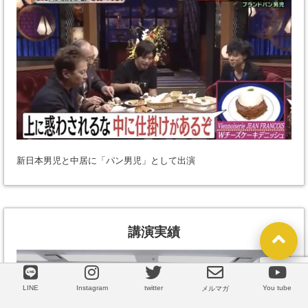
新日本男児と中居に「パン男児」として出演
講演実績
LINE
Instagram
twitter
You tube
LINE
メルマガ