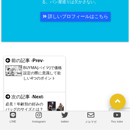
る。パン屋巡りは欠かさない。
詳しいプロフィールはこちら
前の記事 -
Prev
-
BUYMA(バイマ)で価格
設定の際に意識して欲
しい4つのポイント
次の記事 -
Next
-
必見！年齢別の好みの
バッグのサイズとは？
LINE
Instagram
twitter
You tube
LINE
メルマガ