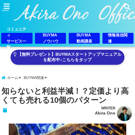
menu
コミュニテ
ィ
BUYMA
BUYMA
情報発信関
サービス一
ノウハウ
動画講座
連
覧
【無料プレゼント】BUYMAスタートアップマニュアル
を配布中♪こちらをタップ
ホーム
BUYMA関連
知らないと利益半減！？定価より高
くても売れる10個のパターン
WRITER
Akira Ono