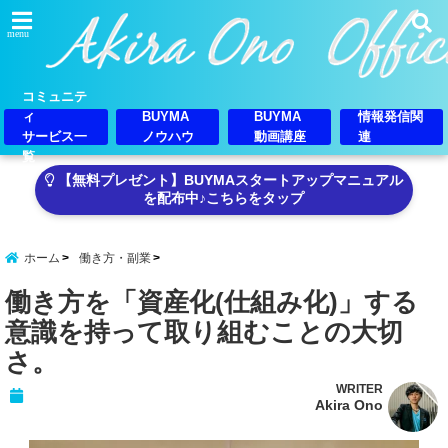
menu
コミュニテ
ィ
BUYMA
BUYMA
情報発信関
サービス一
ノウハウ
動画講座
連
覧
【無料プレゼント】BUYMAスタートアップマニュアル
を配布中♪こちらをタップ
ホーム
働き方・副業
働き方を「資産化(仕組み化)」する
意識を持って取り組むことの大切
さ。
WRITER
Akira Ono