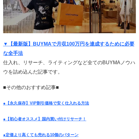
▼【最新版】BUYMAで月収100万円を達成するために必要
な全手法
仕入れ、リサーチ、ライティングなど全てのBUYMAノウハ
ウを詰め込んだ記事です。
■その他のおすすめ記事■
●【永久保存】VIP割引価格で安く仕入れる方法
●【初心者オススメ】国内買い付けリサーチ！
●定価より高くても売れる10個のパターン