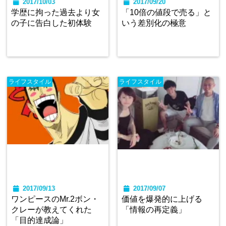
2017/10/03
2017/09/20
学歴に拘った過去より女
「10倍の値段で売る」と
の子に告白した初体験
いう差別化の極意
ライフスタイル
ライフスタイル
2017/09/13
2017/09/07
ワンピースのMr.2ボン・
価値を爆発的に上げる
クレーが教えてくれた
「情報の再定義」
「目的達成論」