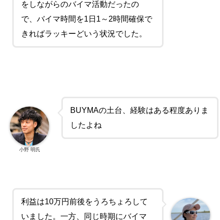
をしながらのバイマ活動だったの
で、バイマ時間を
1
日
1
～
2
時間確保で
きればラッキーどいう状況でした。
BUYMAの土台、経験はある程度ありま
したよね
小野 明氏
利益は
10
万円前後をうろちょろして
いました。一方、同じ時期にバイマ