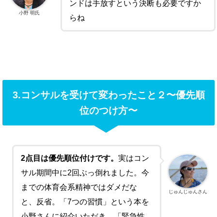
ンドは手放すという決断も必要ですか
小野 明氏
らね
3.コンサルを受けて変わったこと２〜優先順
位のつけ方〜
2
点目は優先順位付けです。
実はコン
サル期間中に
2
回ぶっ倒れました。今
までの体育会系精神ではダメだな
じゅんじゅんさん
と、反省。「
7
つの習慣」という本を
小野さんに紹介いただき、「緊急性