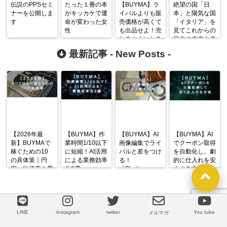
伝説のPPSセミ
たった１冊の本
【BUYMA】ラ
絶望の国「日
ナーを公開しま
がキッカケで運
イバルよりも販
本」と陽気な国
す
命が変わった女
売価格が高くて
「イタリア」を
性
も出品せよ！売
見てこれからの
れるようになる
日本の未来を考
理由
えた
最新記事 -
New Posts
-
【2026年最
【BUYMA】作
【BUYMA】AI
【BUYMA】AI
新】BUYMAで
業時間1/10以下
画像編集でライ
でクーポン取得
稼ぐための10
に短縮！AI活用
バルと差をつけ
を自動化し、劇
の具体策｜円
による業務効率
る！
的に仕入れを安
安・物価高を乗
化3選
「Photoroom」
くする方法
り越える戦略
の使い方と活用
術
LINE@
LINE
Instagram
twitter
You tube
LINE
メルマガ