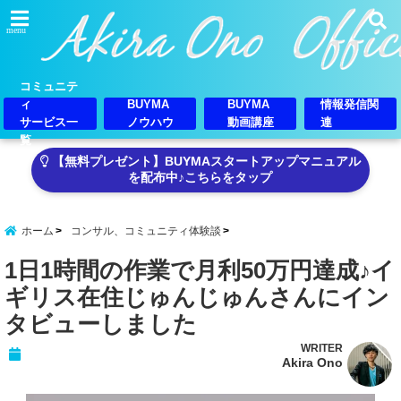
menu
コミュニテ
ィ
BUYMA
BUYMA
情報発信関
サービス一
ノウハウ
動画講座
連
覧
【無料プレゼント】BUYMAスタートアップマニュアル
を配布中♪こちらをタップ
ホーム
コンサル、コミュニティ体験談
1日1時間の作業で月利50万円達成♪イ
ギリス在住じゅんじゅんさんにイン
タビューしました
WRITER
Akira Ono