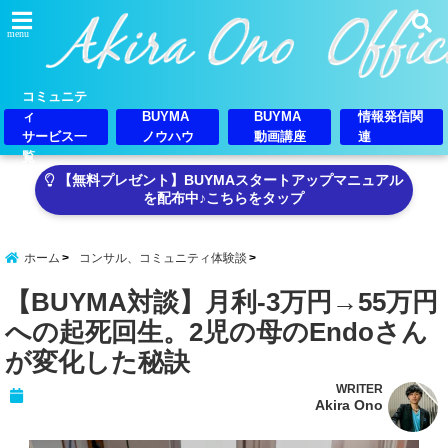
menu
コミュニテ
ィ
BUYMA
BUYMA
情報発信関
サービス一
ノウハウ
動画講座
連
覧
【無料プレゼント】BUYMAスタートアップマニュアル
を配布中♪こちらをタップ
ホーム
コンサル、コミュニティ体験談
【BUYMA対談】月利-3万円→55万円
への起死回生。2児の母のEndoさん
が変化した秘訣
WRITER
Akira Ono