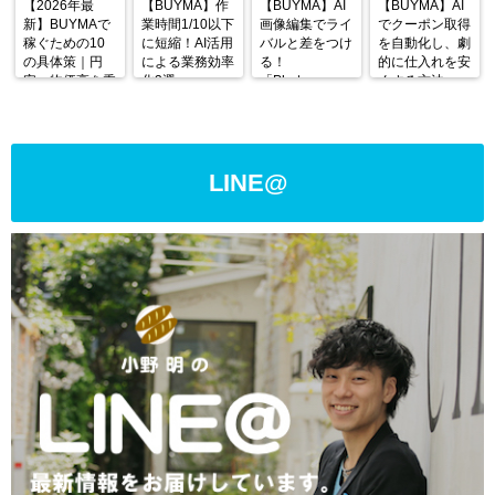
【2026年最
【BUYMA】作
【BUYMA】AI
【BUYMA】AI
新】BUYMAで
業時間1/10以下
画像編集でライ
でクーポン取得
稼ぐための10
に短縮！AI活用
バルと差をつけ
を自動化し、劇
の具体策｜円
による業務効率
る！
的に仕入れを安
安・物価高を乗
化3選
「Photoroom」
くする方法
り越える戦略
の使い方と活用
術
LINE@