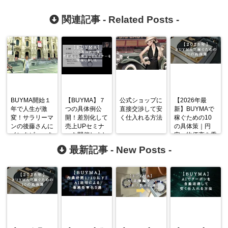
関連記事 -
Related Posts
-
BUYMA開始１
【BUYMA】７
公式ショップに
【2026年最
年で人生が激
つの具体例公
直接交渉して安
新】BUYMAで
変！サラリーマ
開！差別化して
く仕入れる方法
稼ぐための10
ンの後藤さんに
売上UPセミナ
の具体策｜円
インタビューを
ーを開催しまし
安・物価高を乗
しました
た
り越える戦略
最新記事 -
New Posts
-