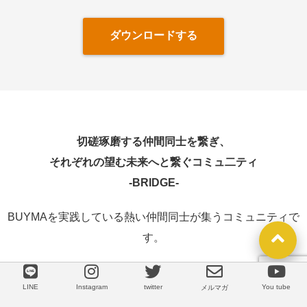
ダウンロードする
切磋琢磨する仲間同士を繋ぎ、
それぞれの望む未来へと繋ぐコミュ二ティ
-
BRIDGE-
BUYMAを実践している熱い仲間同士が集うコミュニティで
す。
「自分の人生を自分で描く」という信念のもと、
LINE
Instagram
twitter
You tube
LINE
メルマガ
学び、そして成長し合っています。