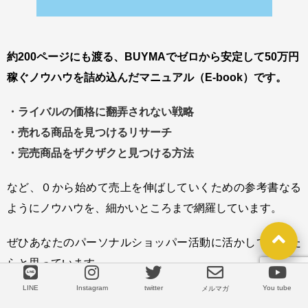
約200ページにも渡る、BUYMAでゼロから安定して50万円
稼ぐノウハウを詰め込んだマニュアル（E-book）です。
・ライバルの価格に翻弄されない戦略
・売れる商品を見つけるリサーチ
・完売商品をザクザクと見つける方法
など、０から始めて売上を伸ばしていくための参考書なる
ように
ノウハウを、細かいところまで網羅しています。
ぜひあなたのパーソナルショッパー活動に活かして頂けた
らと思っています。
LINE
Instagram
twitter
You tube
LINE
メルマガ