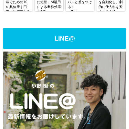
稼ぐための10
に短縮！AI活用
バルと差をつけ
を自動化し、劇
の具体策｜円
による業務効率
る！
的に仕入れを安
安・物価高を乗
化3選
「Photoroom」
くする方法
り越える戦略
の使い方と活用
術
LINE@