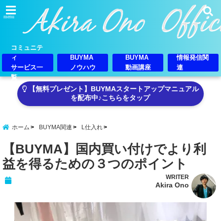
menu
コミュニテ
ィ
BUYMA
BUYMA
情報発信関
サービス一
ノウハウ
動画講座
連
覧
【無料プレゼント】BUYMAスタートアップマニュアル
を配布中♪こちらをタップ
ホーム
BUYMA関連
L仕入れ
【BUYMA】国内買い付けでより利
益を得るための３つのポイント
WRITER
Akira Ono