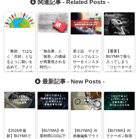
関連記事 -
Related Posts
-
「教材」ではな
「無在庫」と
第２話 マイク
【重要】
く「共財」とな
「無形」の価値
ロインフルエン
BUYMAで落ち
るように願いを
が再重視される
サーをインスタ
入ってしまう
込めて。アメリ
時代へ
グラムでリサー
「リピーターさ
カ在住プレミア
チし、爆発的な
んを逃す」麻痺
ムパーソナルシ
需要を追う手順
状態を防ぐため
最新記事 -
New Posts
-
ョッパーNさん
に
と作りました。
【2026年最
【BUYMA】作
【BUYMA】AI
【BUYMA】AI
新】BUYMAで
業時間1/10以下
画像編集でライ
でクーポン取得