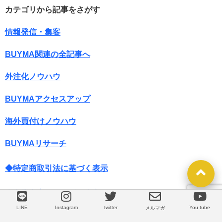
カテゴリから記事をさがす
情報発信・集客
BUYMA関連の全記事へ
外注化ノウハウ
BUYMAアクセスアップ
海外買付けノウハウ
BUYMAリサーチ
◆特定商取引法に基づく表示
◆事業内容（サービス内容）
LINE
Instagram
twitter
You tube
LINE
メルマガ