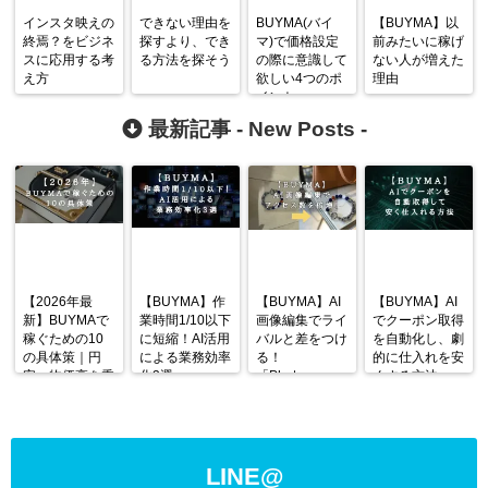
インスタ映えの
できない理由を
BUYMA(バイ
【BUYMA】以
終焉？をビジネ
探すより、でき
マ)で価格設定
前みたいに稼げ
スに応用する考
る方法を探そう
の際に意識して
ない人が増えた
え方
欲しい4つのポ
理由
イント
最新記事 -
New Posts
-
【2026年最
【BUYMA】作
【BUYMA】AI
【BUYMA】AI
新】BUYMAで
業時間1/10以下
画像編集でライ
でクーポン取得
稼ぐための10
に短縮！AI活用
バルと差をつけ
を自動化し、劇
の具体策｜円
による業務効率
る！
的に仕入れを安
安・物価高を乗
化3選
「Photoroom」
くする方法
り越える戦略
の使い方と活用
術
LINE@