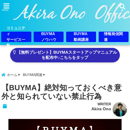
menu
コミュニテ
ィ
BUYMA
BUYMA
情報発信関
サービス一
ノウハウ
動画講座
連
覧
【無料プレゼント】BUYMAスタートアップマニュアル
を配布中♪こちらをタップ
ホーム
BUYMA関連
【BUYMA】絶対知っておくべき意
外と知られていない禁止行為
WRITER
Akira Ono