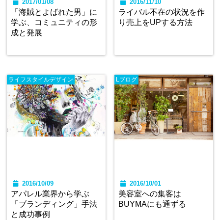
2017/01/08
2016/11/10
「海賊とよばれた男」に
ライバル不在の状況を作
学ぶ、コミュニティの形
り売上をUPする方法
成と発展
ライフスタイルデザイン
Lブログ
2016/10/09
2016/10/01
アパレル業界から学ぶ
美容室への集客は
「ブランディング」手法
BUYMAにも通ずる
と成功事例