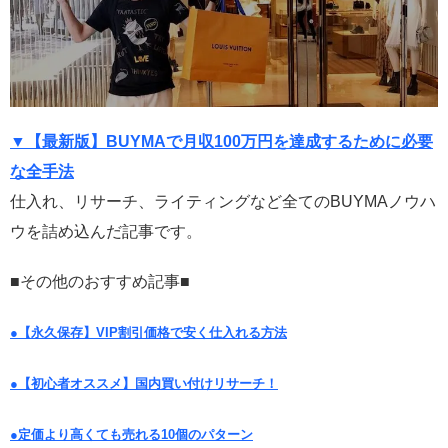
▼【最新版】BUYMAで月収100万円を達成するために必要
な全手法
仕入れ、リサーチ、ライティングなど全てのBUYMAノウハ
ウを詰め込んだ記事です。
■その他のおすすめ記事■
●【永久保存】VIP割引価格で安く仕入れる方法
●【初心者オススメ】国内買い付けリサーチ！
●定価より高くても売れる10個のパターン