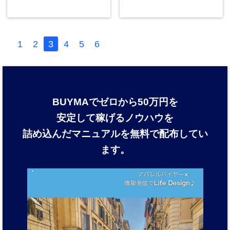
1
2
3
4
5
6
BUYMAでゼロから50万円を
安定して稼げるノウハウを
詰め込んだマニュアルを
無料で配布してい
ます。