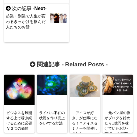
次の記事 -
Next
-
起業・副業で人生が変
わるきっかけを掴んだ
人たちのお話
関連記事 -
Related Posts
-
ビジネスを展開
ライバル不在の
「アイスが好
「元パン屋の僕
する上で稼ぎ続
状況を作り売上
き」が仕事にな
がブログを始め
けるために必要
をUPする方法
る！？アイスセ
たら1億円を稼
な３つの価値
ミナーを開催し
げていたお話-
ました。
前編-」を期間