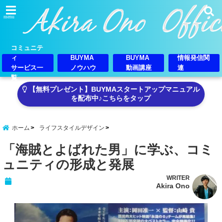
menu
コミュニテ
ィ
BUYMA
BUYMA
情報発信関
サービス一
ノウハウ
動画講座
連
覧
【無料プレゼント】BUYMAスタートアップマニュアル
を配布中♪こちらをタップ
ホーム
ライフスタイルデザイン
「海賊とよばれた男」に学ぶ、コミ
ュニティの形成と発展
WRITER
Akira Ono