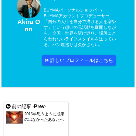
BUYMAパーソナルショッパー/
BUYMAアカウントプロデューサー
Akira O
「自分の人生を自分で描ける人を増や
す」という想いの元活動を展開しなが
no
ら、全国・世界を駆け巡り、場所にと
らわれないライフスタイルを送ってい
る。パン屋巡りは欠かさない。
詳しいプロフィールはこちら
前の記事 -
Prev
-
2016年思うように成果
の出なかったあなたへ