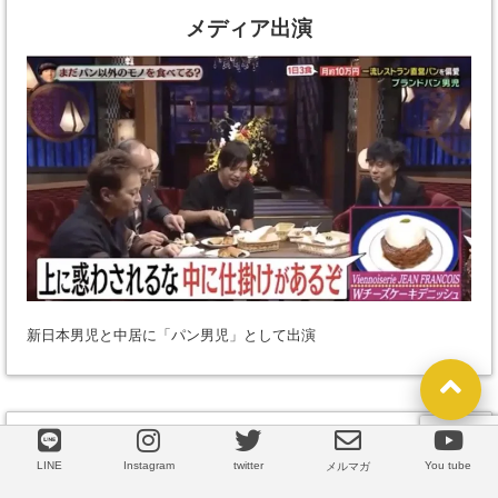
メディア出演
新日本男児と中居に「パン男児」として出演
講演実績
LINE
Instagram
twitter
You tube
LINE
メルマガ