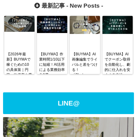
限定で無料公開
最新記事 -
New Posts
-
します。
【2026年最
【BUYMA】作
【BUYMA】AI
【BUYMA】AI
新】BUYMAで
業時間1/10以下
画像編集でライ
でクーポン取得
稼ぐための10
に短縮！AI活用
バルと差をつけ
を自動化し、劇
の具体策｜円
による業務効率
る！
的に仕入れを安
安・物価高を乗
化3選
「Photoroom」
くする方法
り越える戦略
の使い方と活用
術
LINE@