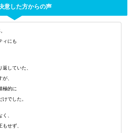
決意した方からの声
年。
ティにも
り返していた、
すが、
積極的に
だけでした。
なく、
正もせず、