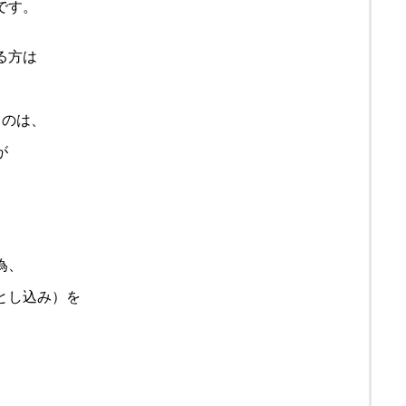
です。
る方は
うのは、
が
為、
とし込み）を