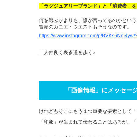
「ラグジュアリーブランド」と「消費者」を
何を選ぶかよりも、誰が言ってるのかという
冒頭のカニエ・ウエストもそうなのです。
https://www.instagram.com/p/BVKs6Nnj4yw/
二人仲良く表参道を歩く♪
「画像情報」にメッセー
けれどもそこにもう１つ重要な要素として「
「印象」が生まれて伝わることはあるが、「