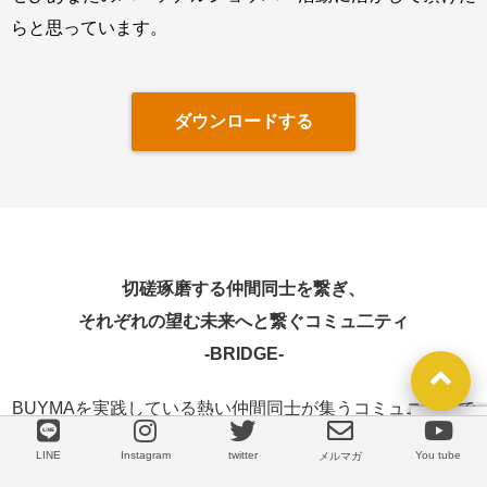
らと思っています。
ダウンロードする
切磋琢磨する仲間同士を繋ぎ、
それぞれの望む未来へと繋ぐコミュ二ティ
-
BRIDGE-
BUYMAを実践している熱い仲間同士が集うコミュニティで
す。
LINE
Instagram
twitter
You tube
LINE
メルマガ