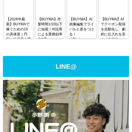
【2026年最
【BUYMA】作
【BUYMA】AI
【BUYMA】AI
新】BUYMAで
業時間1/10以下
画像編集でライ
でクーポン取得
稼ぐための10
に短縮！AI活用
バルと差をつけ
を自動化し、劇
の具体策｜円
による業務効率
る！
的に仕入れを安
安・物価高を乗
化3選
「Photoroom」
くする方法
り越える戦略
の使い方と活用
術
LINE@