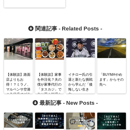
関連記事 -
Related Posts
-
【体験談】路面
【体験談】家事
イチロー氏の引
「BUYMAやめ
店よりもお
を外注化？夫の
退と新たな挑戦
ます」からその
得！？ミラノ、
僕が家事代行の
から学んだ「後
先へ
マルペンサ空港
「タスカジ」で
悔しない生き
の免税店でブラ
作り置き料理を
方」
ンド品を買って
依頼してみた
最新記事 -
New Posts
-
みた