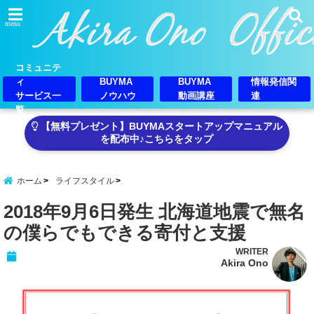
menu
コミュニテ
ィ
BUYMA
BUYMA
情報発信関
サービス一
ノウハウ
動画講座
連
覧
【無料プレゼント】BUYMAスタートアップマニュアル
を配布中♪こちらをタップ
ホーム
ライフスタイル
2018年9月6日発生 北海道地震で無名
の僕らでもできる寄付と支援
WRITER
Akira Ono