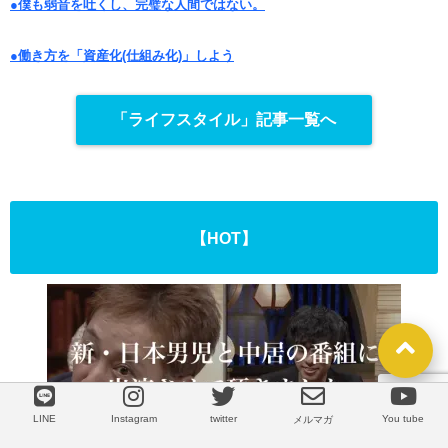
●僕も弱音を吐くし、完璧な人間ではない。
●働き方を「資産化(仕組み化)」しよう
「ライフスタイル」記事一覧へ
【HOT】
LINE
Instagram
twitter
You tube
LINE
メルマガ