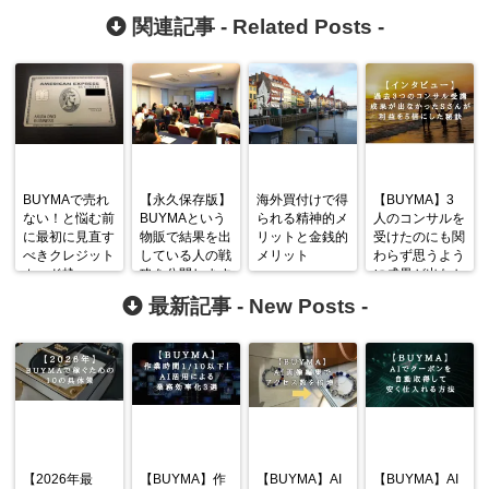
関連記事 -
Related Posts
-
BUYMAで売れ
【永久保存版】
海外買付けで得
【BUYMA】3
ない！と悩む前
BUYMAという
られる精神的メ
人のコンサルを
に最初に見直す
物販で結果を出
リットと金銭的
受けたのにも関
べきクレジット
している人の戦
メリット
わらず思うよう
カード枠
略を公開します
に成果が出なか
ったけどアカウ
最新記事 -
New Posts
-
ントを立て直
し、利益を5倍
にできた理由と
秘訣
【2026年最
【BUYMA】作
【BUYMA】AI
【BUYMA】AI