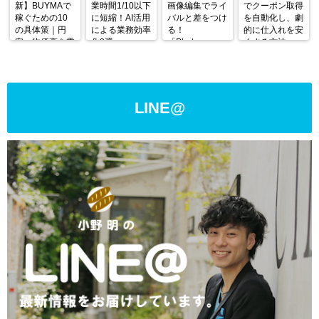
新】BUYMAで
業時間1/10以下
画像編集でライ
でクーポン取得
稼ぐための10
に短縮！AI活用
バルと差をつけ
を自動化し、劇
の具体策｜円
による業務効率
る！
的に仕入れを安
安・物価高を乗
化3選
「Photoroom」
くする方法
り越える戦略
の使い方と活用
術
LINE@