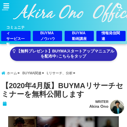
menu
コミュニテ
ィ
BUYMA
BUYMA
情報発信関
サービス一
ノウハウ
動画講座
連
覧
【無料プレゼント】BUYMAスタートアップマニュアル
を配布中♪こちらをタップ
ホーム
BUYMA関連
Lリサーチ、分析
【2020年4月版】BUYMAリサーチセ
ミナーを無料公開します
WRITER
Akira Ono