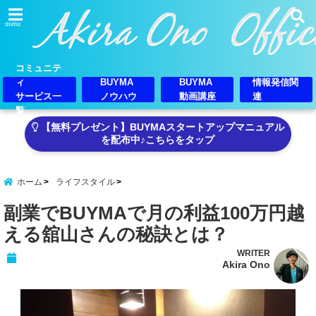
menu
コミュニテ
ィ
BUYMA
BUYMA
情報発信関
サービス一
ノウハウ
動画講座
連
覧
【無料プレゼント】BUYMAスタートアップマニュアル
を配布中♪こちらをタップ
ホーム
ライフスタイル
副業でBUYMAで月の利益100万円越
える舘山さんの秘訣とは？
WRITER
Akira Ono