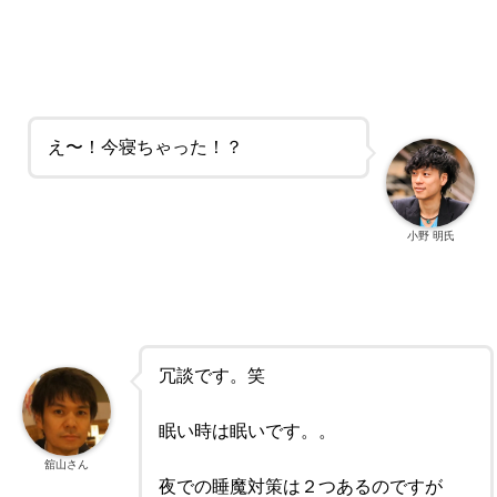
え〜！今寝ちゃった！？
小野 明氏
冗談です。笑
眠い時は眠いです。。
舘山さん
夜での睡魔対策は２つあるのですが