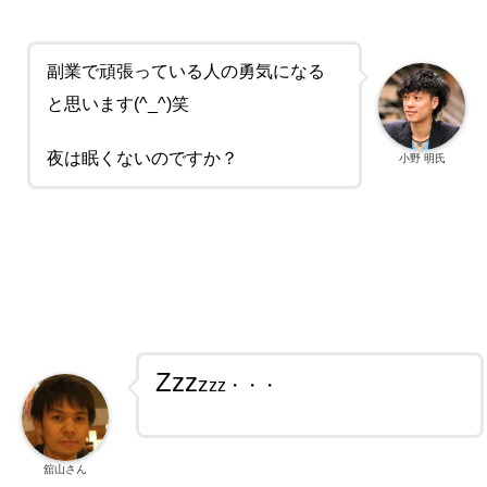
副業で頑張っている人の勇気になる
と思います(^_^)笑
夜は眠くないのですか？
小野 明氏
Zzz
z
zz・・・
舘山さん