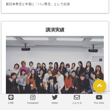
新日本男児と中居に「パン男児」として出演
講演実績
LINE
Instagram
twitter
You tube
LINE
メルマガ
（仙台ママフェス〜魅力的な文章の書き方講座〜にて）