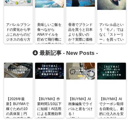
アパレルブラン
美味しいご飯を
香港でブランド
アパレル品とい
ドの変化から学
食べながら
品を買うと日本
う「モノ」では
ぶこれからのビ
ANAマイルを
よりも安いの
なく「ストーリ
ジネスの在り方
貯めて飛行機に
か？実際に価格
ー」を買ってい
タダで乗る方法
を比べてみた
る
最新記事 -
New Posts
-
【2026年最
【BUYMA】作
【BUYMA】AI
【BUYMA】AI
新】BUYMAで
業時間1/10以下
画像編集でライ
でクーポン取得
稼ぐための10
に短縮！AI活用
バルと差をつけ
を自動化し、劇
の具体策｜円
による業務効率
る！
的に仕入れを安
安・物価高を乗
化3選
「Photoroom」
くする方法
り越える戦略
の使い方と活用
術