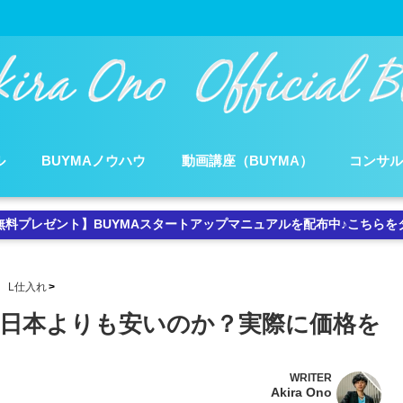
ル
BUYMAノウハウ
動画講座（BUYMA）
コンサ
無料プレゼント】BUYMAスタートアップマニュアルを配布中♪こちらを
L仕入れ
日本よりも安いのか？実際に価格を
WRITER
Akira Ono